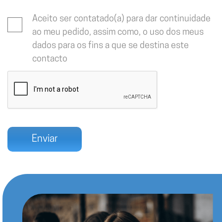
Aceito ser contatado(a) para dar continuidade
ao meu pedido, assim como, o uso dos meus
dados para os fins a que se destina este
contacto
Enviar