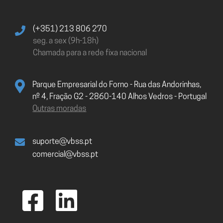
(+351) 213 806 270
seg. a sex (9h-18h)
Chamada para a rede fixa nacional
Parque Empresarial do Forno - Rua das Andorinhas,
nº 4, Fração G2 - 2860-140 Alhos Vedros - Portugal
Outras moradas
suporte@vbss.pt
comercial@vbss.pt