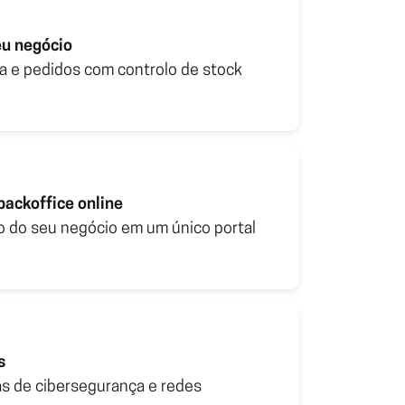
es
tão de filas
todos os destaques
de cibersegurança e redes
eu negócio
Organização de atendimento
a e pedidos com controlo de stock
ackoffice online
ão do seu negócio em um único portal
s
s de cibersegurança e redes