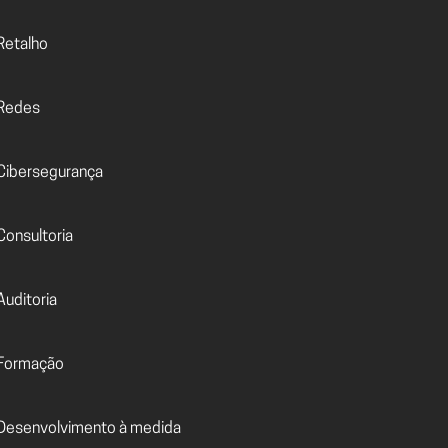
Retalho
Redes
Cibersegurança
Consultoria
Auditoria
Formação
Desenvolvimento à medida