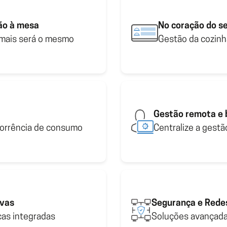
 exclusivas
Segurança e Red
Ges
ver 
Gestão comercial
ológicas integradas
Soluções avançadas 
ão à mesa
No coração do s
 mais será o mesmo
Gestão da cozinh
Faturação online e ferramenta de
e
gestão
 retalho e mobilidade
Gestão remota e b
ecorrência de consumo
Centralize a gest
ivas
Segurança e Rede
cas integradas
Soluções avançada