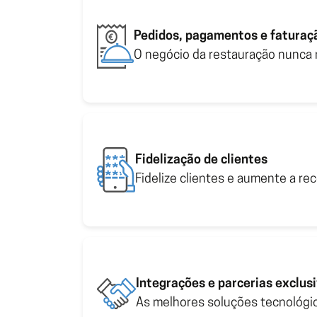
Integrações e parcerias
Experiência digital de atendimento
As melhores soluções tecn
Pagamento rápido por QR Code
Pedidos, pagamentos e faturaç
O negócio da restauração nunca
Tipos de Negócios
Skins personalizáveis para front offic
Soluções para restauração,
Integração com Take-away e delivery
Integração total a máquinas de
pagamento
Fidelização de clientes
Fidelize clientes e aumente a r
Integrações e parcerias exclus
As melhores soluções tecnológi