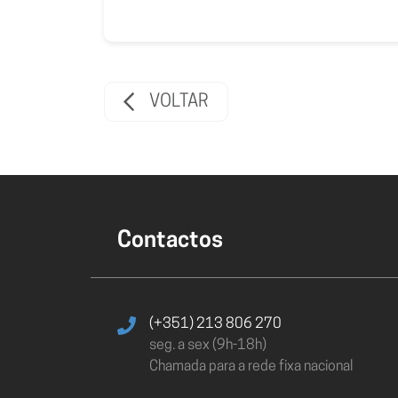
VOLTAR
Contactos
(+351) 213 806 270
seg. a sex (9h-18h)
Chamada para a rede fixa nacional