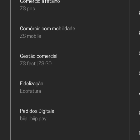
Comércio a retalho
ZS pos
Comércio com mobilidade
ZS mobile
Gestão comercial
ZS fact | ZS GO
Fidelização
Ecofatura
Pedidos Digitais
biip | biip pay